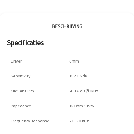
BESCHRIJVING
Specificaties
Driver
6mm
Sensitivity
102 ± 3 dB
Mic Sensivity
-6 ± 4 dB @1kHz
Impedance
16 Ohm ± 15%
Frequency Response
20-20 kHz