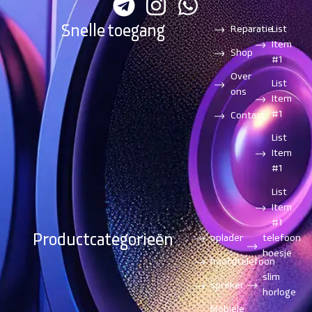
Snelle toegang
Reparatie
List
Item
Shop
#1
Over
List
ons
Item
#1
Contact
List
Item
#1
List
Item
#1
Productcategorieën
oplader
telefoon
hoesje
hoofdtelefoon
slim
spreker
horloge
Mobiele