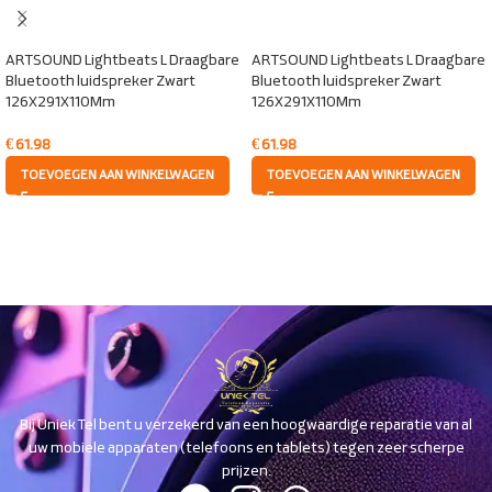
ARTSOUND Lightbeats L Draagbare
ARTSOUND Lightbeats L Draagbare
Bluetooth luidspreker Zwart
Bluetooth luidspreker Zwart
126X291X110Mm
126X291X110Mm
€
61.98
€
61.98
TOEVOEGEN AAN WINKELWAGEN
TOEVOEGEN AAN WINKELWAGEN
Bij Uniek Tel bent u verzekerd van een hoogwaardige reparatie van al
uw mobiele apparaten (telefoons en tablets) tegen zeer scherpe
prijzen.