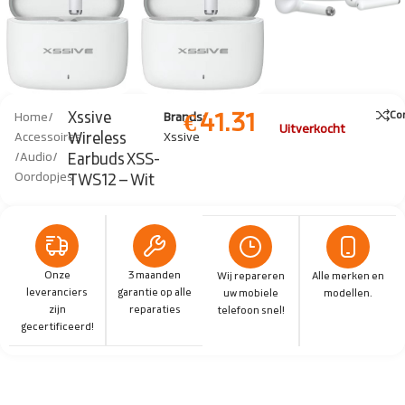
€
41.31
Xssive
Co
Home
/
Brands:
Uitverkocht
Wireless
Accessoires
Xssive
/
Audio
/
Earbuds XSS-
Oordopjes
TWS12 – Wit
Onze
3 maanden
Wij repareren
Alle merken en
leveranciers
garantie op alle
uw mobiele
modellen.
zijn
reparaties
telefoon snel!
gecertificeerd!