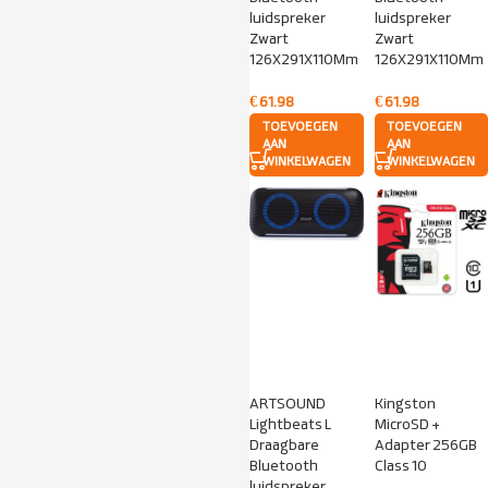
luidspreker
luidspreker
Zwart
Zwart
126X291X110Mm
126X291X110Mm
€
61.98
€
61.98
TOEVOEGEN
TOEVOEGEN
AAN
AAN
WINKELWAGEN
WINKELWAGEN
ARTSOUND
Kingston
Lightbeats L
MicroSD +
Draagbare
Adapter 256GB
Bluetooth
Class 10
luidspreker