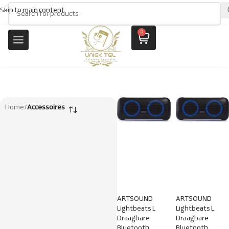
Skip to main content
0
Home
/
Accessoires
ARTSOUND
ARTSOUND
Lightbeats L
Lightbeats L
Draagbare
Draagbare
Bluetooth
Bluetooth