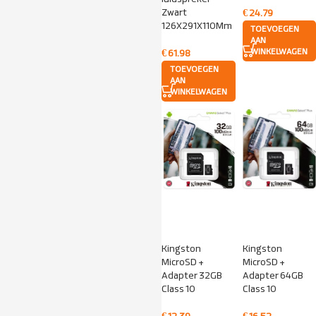
Zwart
€
24.79
126X291X110Mm
TOEVOEGEN
AAN
WINKELWAGEN
€
61.98
TOEVOEGEN
AAN
WINKELWAGEN
Kingston
Kingston
MicroSD +
MicroSD +
Adapter 32GB
Adapter 64GB
Class 10
Class 10