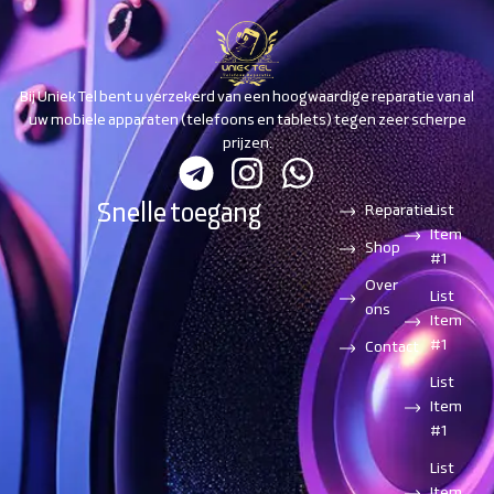
Bij Uniek Tel bent u verzekerd van een hoogwaardige reparatie van al
uw mobiele apparaten (telefoons en tablets) tegen zeer scherpe
prijzen.
Snelle toegang
Reparatie
List
Item
Shop
#1
Over
List
ons
Item
#1
Contact
List
Item
#1
List
Item