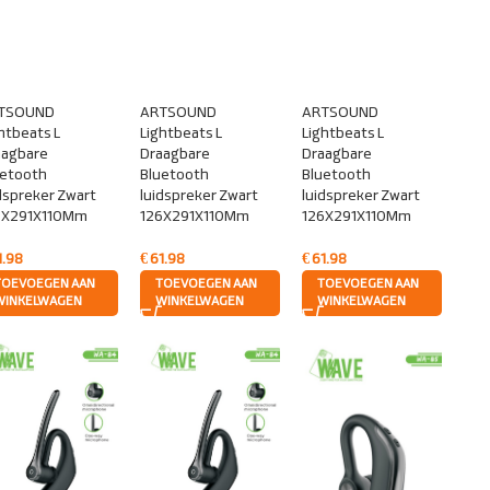
TSOUND
ARTSOUND
ARTSOUND
htbeats L
Lightbeats L
Lightbeats L
aagbare
Draagbare
Draagbare
uetooth
Bluetooth
Bluetooth
dspreker Zwart
luidspreker Zwart
luidspreker Zwart
6X291X110Mm
126X291X110Mm
126X291X110Mm
1.98
€
61.98
€
61.98
TOEVOEGEN AAN
TOEVOEGEN AAN
TOEVOEGEN AAN
WINKELWAGEN
WINKELWAGEN
WINKELWAGEN