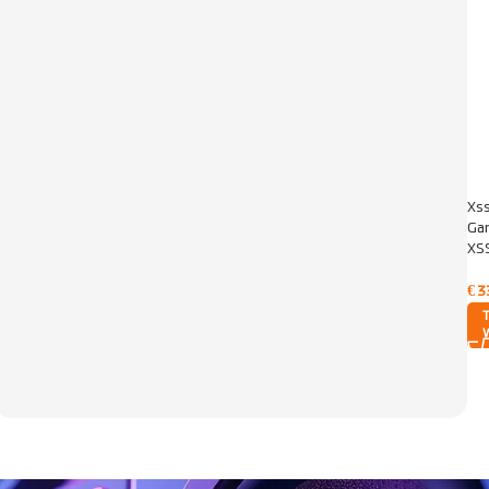
Xss
Ga
XS
€
3