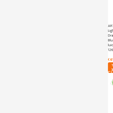
AR
Lig
Dr
Bl
lui
12
€
6