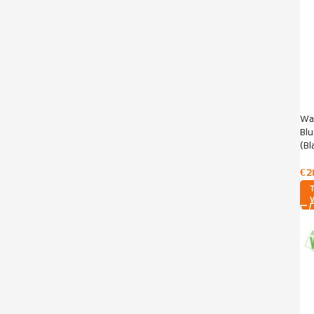
Wa
Bl
(Bl
€
2