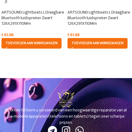
ARTSOUND Lightbeats L Draagbare
ARTSOUND Lightbeats L Draagbare
Bluetooth luidspreker Zwart
Bluetooth luidspreker Zwart
126X291X110Mm
126X291X110Mm
€
61.98
€
61.98
TOEVOEGEN AAN WINKELWAGEN
TOEVOEGEN AAN WINKELWAGEN
Bij Uniek Tel bent u verzekerd van een hoogwaardige reparatie van al
uw mobiele apparaten (telefoons en tablets) tegen zeer scherpe
prijzen.