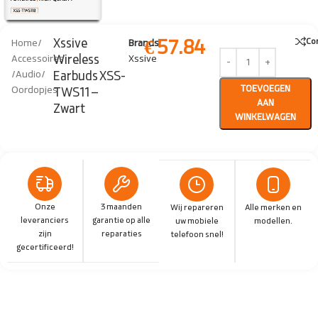
€
57.84
Xssive
Co
Home
/
Brands:
Wireless
Accessoires
Xssive
/
Audio
/
Earbuds XSS-
TOEVOEGEN
Oordopjes
TWS11 –
AAN
Zwart
WINKELWAGEN
Onze
3 maanden
Wij repareren
Alle merken en
leveranciers
garantie op alle
uw mobiele
modellen.
zijn
reparaties
telefoon snel!
gecertificeerd!