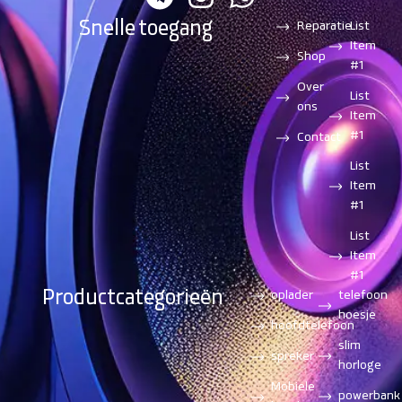
Snelle toegang
Reparatie
List
Item
Shop
#1
Over
List
ons
Item
#1
Contact
List
Item
#1
List
Item
#1
Productcategorieën
oplader
telefoon
hoesje
hoofdtelefoon
slim
spreker
horloge
Mobiele
powerbank