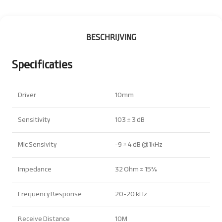
BESCHRIJVING
Specificaties
Driver
10mm
Sensitivity
103 ± 3 dB
Mic Sensivity
-9 ± 4 dB @1kHz
Impedance
32 Ohm ± 15%
Frequency Response
20-20 kHz
Receive Distance
10M