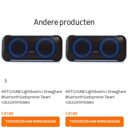
Andere producten
ARTSOUND Lightbeats L Draagbare
ARTSOUND Lightbeats L Draagbare
Bluetooth luidspreker Zwart
Bluetooth luidspreker Zwart
126X291X110Mm
126X291X110Mm
€
61.98
€
61.98
TOEVOEGEN AAN WINKELWAGEN
TOEVOEGEN AAN WINKELWAGEN