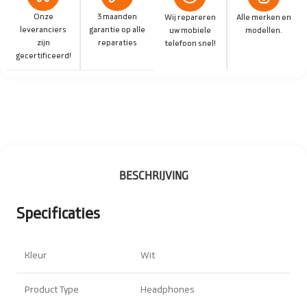
Onze
3 maanden
Wij repareren
Alle merken en
leveranciers
garantie op alle
uw mobiele
modellen.
zijn
reparaties
telefoon snel!
gecertificeerd!
BESCHRIJVING
Specificaties
Kleur
Wit
Product Type
Headphones