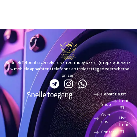
Bij Uniek Tel bent u verzekerd van een hoogwaardige reparatie van al
uw mobiele apparaten (telefoons en tablets) tegen zeer scherpe
prijzen.
Snelle toegang
Reparatie
List
Item
Shop
#1
Over
List
ons
Item
#1
Contact