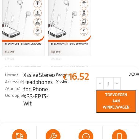
€
16.52
Xssive Stereo
Co
Home
/
Brands:
Headphones
Accessoires
Xssive
/
Audio
/
for iPhone
TOEVOEGEN
Oordopjes
XSS-EP13-
AAN
Wit
WINKELWAGEN