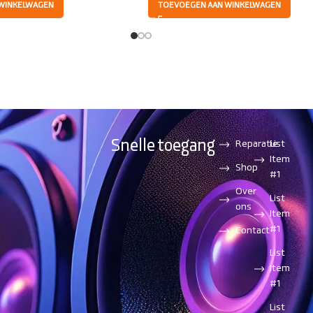
WINKELWAGEN
TOEVOEGEN AAN WINKELWAGEN
Snelle toegang
Reparatie
List
Item
Shop
#1
Over
List
ons
Item
#1
Contact
List
Item
#1
List