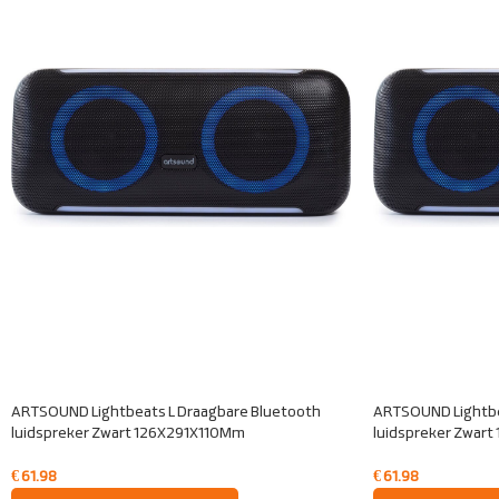
ARTSOUND Lightbeats L Draagbare Bluetooth
ARTSOUND Lightbe
luidspreker Zwart 126X291X110Mm
luidspreker Zwar
€
61.98
€
61.98