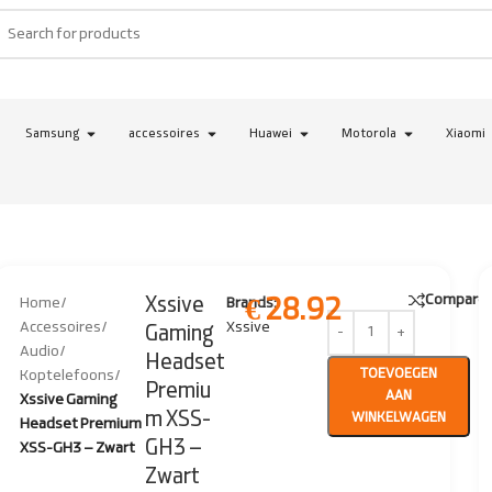
Samsung
accessoires
Huawei
Motorola
Xiaomi
Compare
€
28.92
Xssive
Home
/
Brands:
Accessoires
/
Xssive
Gaming
Audio
/
Headset
TOEVOEGEN
Koptelefoons
/
Premiu
AAN
Xssive Gaming
m XSS-
WINKELWAGEN
Headset Premium
GH3 –
XSS-GH3 – Zwart
Zwart