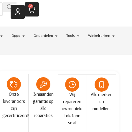
0
Oppo
Onderdelen
Tools
Winkelrekken
Onze
3 maanden
Wij
Alle merken
leveranciers
garantie op
repareren
en
zijn
alle
uw mobiele
modellen.
gecertificeerd!
reparaties
telefoon
snel!