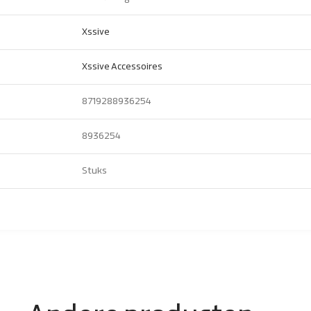
Xssive
Xssive Accessoires
8719288936254
8936254
Stuks