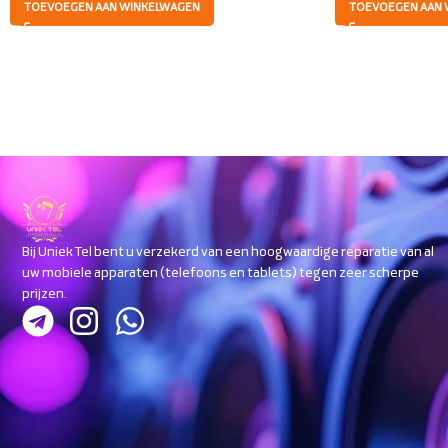
TOEVOEGEN AAN WINKELWAGEN
TOEVOEGEN AAN 
Bij Uniek Tel bent u verzekerd van een hoogwaardige reparatie van al
uw mobiele apparaten (telefoons en tablets) tegen zeer scherpe
prijzen.