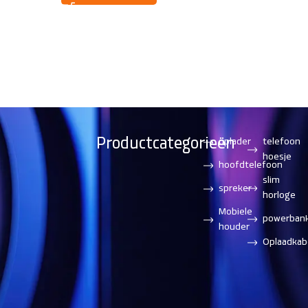
Productcategorieën
oplader
telefoon
hoesje
hoofdtelefoon
slim
spreker
horloge
Mobiele
powerban
houder
Oplaadkab