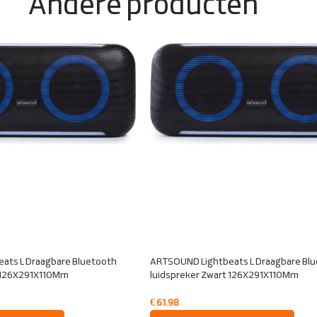
Andere producten
ats L Draagbare Bluetooth
ARTSOUND Lightbeats L Draagbare Bl
t 126X291X110Mm
luidspreker Zwart 126X291X110Mm
€
61.98