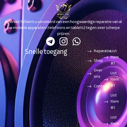
Bij Uniek Tel bent u verzekerd van een hoogwaardige reparatie van al
uw mobiele apparaten (telefoons en tablets) tegen zeer scherpe
prijzen.
Snelle toegang
Reparatie
List
Item
Shop
#1
Over
List
ons
Item
#1
Contact
List
Item
#1
List
Item