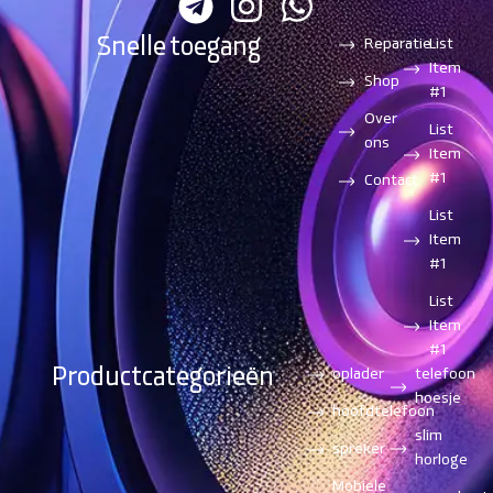
Snelle toegang
Reparatie
List
Item
Shop
#1
Over
List
ons
Item
#1
Contact
List
Item
#1
List
Item
#1
Productcategorieën
oplader
telefoon
hoesje
hoofdtelefoon
slim
spreker
horloge
Mobiele