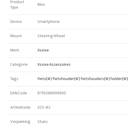
Product
Bike
Type
Device
Smartphone
Mount
Steering Wheel
Merk
Xssive
Categorie
Xssive Accessoires
Tags
fiets{#}
fietshouder{#}
fietshouders{#}
holder{#}
EAN Code
8719288899993
Artikelcode
XSS-B2
Verpakking
Stuks