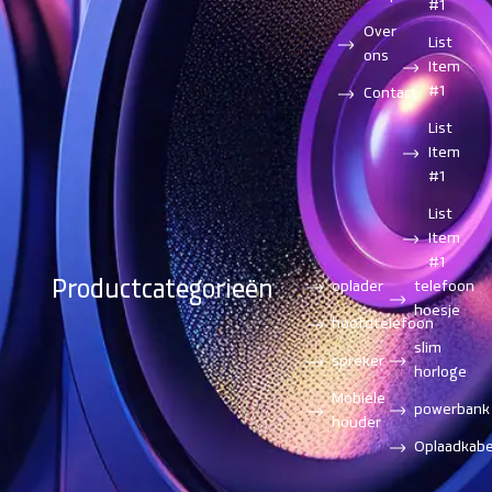
#1
Over
List
ons
Item
#1
Contact
List
Item
#1
List
Item
#1
Productcategorieën
oplader
telefoon
hoesje
hoofdtelefoon
slim
spreker
horloge
Mobiele
powerbank
houder
Oplaadkabe