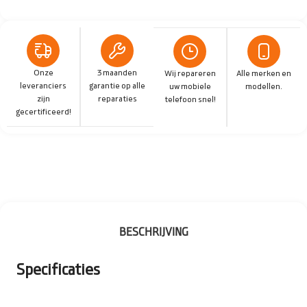
Onze
3 maanden
Wij repareren
Alle merken en
leveranciers
garantie op alle
uw mobiele
modellen.
zijn
reparaties
telefoon snel!
gecertificeerd!
BESCHRIJVING
Specificaties