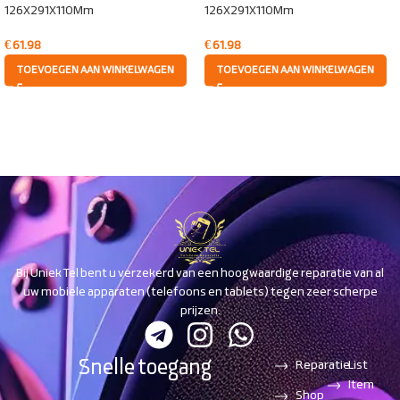
126X291X110Mm
126X291X110Mm
€
61.98
€
61.98
TOEVOEGEN AAN WINKELWAGEN
TOEVOEGEN AAN WINKELWAGEN
Bij Uniek Tel bent u verzekerd van een hoogwaardige reparatie van al
uw mobiele apparaten (telefoons en tablets) tegen zeer scherpe
prijzen.
Snelle toegang
Reparatie
List
Item
Shop