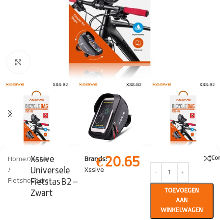
Click to enlarge
€
20.65
Xssive
Co
Home
/
Xssive
Brands:
Universele
/
Xssive
Fietshouders
Fietstas B2 –
TOEVOEGEN
Zwart
AAN
WINKELWAGEN