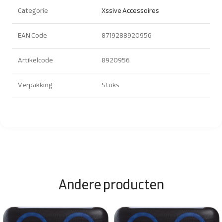
Categorie
Xssive Accessoires
EAN Code
8719288920956
Artikelcode
8920956
Verpakking
Stuks
Andere producten