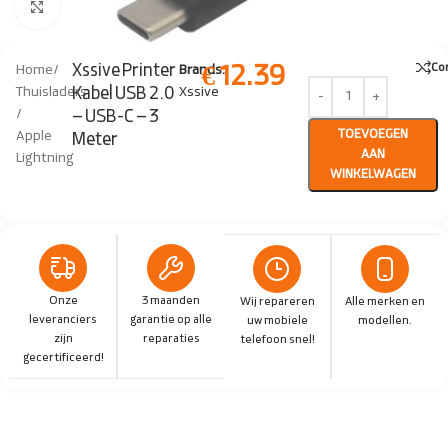
Click to enlarge
€
12.39
Xssive Printer
Co
Home
/
Brands:
Kabel USB 2.0
Thuisladers
Xssive
/
– USB-C – 3
TOEVOEGEN
Apple
Meter
AAN
Lightning
WINKELWAGEN
Onze
3 maanden
Wij repareren
Alle merken en
leveranciers
garantie op alle
uw mobiele
modellen.
zijn
reparaties
telefoon snel!
gecertificeerd!