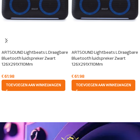
ARTSOUND Lightbeats L Draagbare
ARTSOUND Lightbeats L Draagbare
Bluetooth luidspreker Zwart
Bluetooth luidspreker Zwart
126X291X110Mm
126X291X110Mm
€
61.98
€
61.98
TOEVOEGEN AAN WINKELWAGEN
TOEVOEGEN AAN WINKELWAGEN