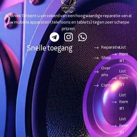
Bij Uniek Tel bent u verzekerd van een hoogwaardige reparatie van al
uw mobiele apparaten (telefoons en tablets) tegen zeer scherpe
prijzen.
Snelle toegang
Reparatie
List
Item
Shop
#1
Over
List
ons
Item
#1
Contact
List
Item
#1
List
Item
#1