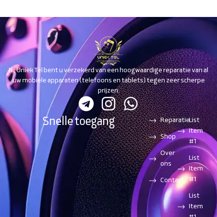
Bij Uniek Tel bent u verzekerd van een hoogwaardige reparatie van al
uw mobiele apparaten (telefoons en tablets) tegen zeer scherpe
prijzen.
Snelle toegang
Reparatie
List
Item
Shop
#1
Over
List
ons
Item
#1
Contact
List
Item