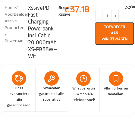
€
37.18
Xssive PD
Co
Home
/
Brands:
Fast
Voorbeelden
Xssive
Xssive
Charging
TOEVOEGEN
Producten
Powerbank
AAN
/
incl. Cable
WINKELWAGEN
Powerbanks
20.000mAh
XS-PB38W –
Wit
Onze
3 maanden
Wij repareren
Alle merken en
leveranciers
garantie op alle
uw mobiele
modellen.
zijn
reparaties
telefoon snel!
gecertificeerd!