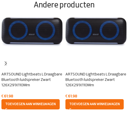
Andere producten
ARTSOUND Lightbeats L Draagbare
ARTSOUND Lightbeats L Draagbare
Bluetooth luidspreker Zwart
Bluetooth luidspreker Zwart
126X291X110Mm
126X291X110Mm
€
61.98
€
61.98
TOEVOEGEN AAN WINKELWAGEN
TOEVOEGEN AAN WINKELWAGEN