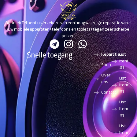
Bij Uniek Tel bent u verzekerd van een hoogwaardige reparatie van al
uw mobiele apparaten (telefoons en tablets) tegen zeer scherpe
prijzen.
Snelle toegang
Reparatie
List
Item
Shop
#1
Over
List
ons
Item
#1
Contact
List
Item
#1
List
Item