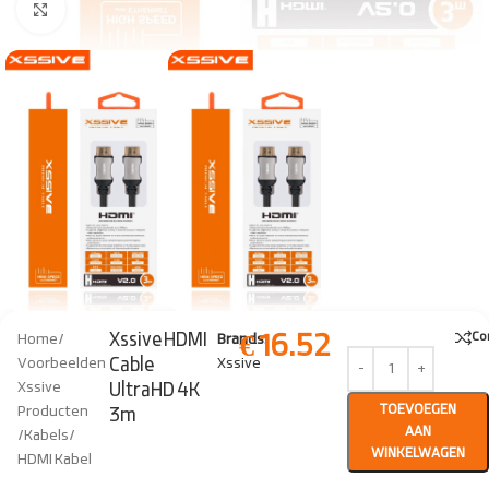
Click to enlarge
€
16.52
Xssive HDMI
Co
Home
/
Brands:
Cable
Voorbeelden
Xssive
Xssive
UltraHD 4K
TOEVOEGEN
Producten
3m
AAN
/
Kabels
/
WINKELWAGEN
HDMI Kabel