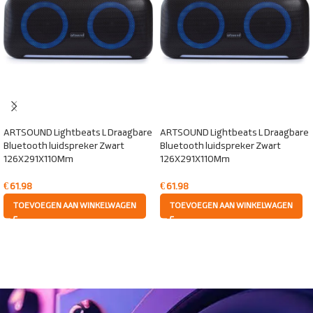
ARTSOUND Lightbeats L Draagbare
ARTSOUND Lightbeats L Draagbare
Bluetooth luidspreker Zwart
Bluetooth luidspreker Zwart
126X291X110Mm
126X291X110Mm
€
61.98
€
61.98
TOEVOEGEN AAN WINKELWAGEN
TOEVOEGEN AAN WINKELWAGEN