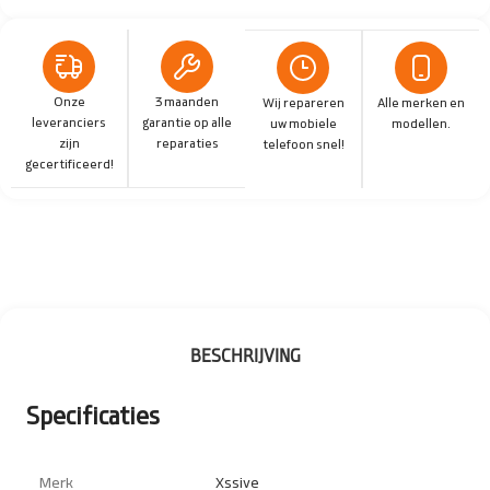
Onze
3 maanden
Wij repareren
Alle merken en
leveranciers
garantie op alle
uw mobiele
modellen.
zijn
reparaties
telefoon snel!
gecertificeerd!
BESCHRIJVING
Specificaties
Merk
Xssive