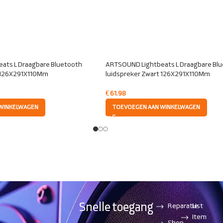
ats L Draagbare Bluetooth
ARTSOUND Lightbeats L Draagbare Bl
t 126X291X110Mm
luidspreker Zwart 126X291X110Mm
€
61.98
WINKELWAGEN
TOEVOEGEN AAN WINKELWAGEN
Snelle toegang
Reparatie
List
Item