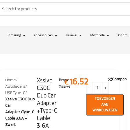
Samsung
accessoires
Huawei
Motorola
Xiaomi
Compare
€
16.52
Xssive
Home
/
Brands:
Autoladers
/
Xssive
C30C
USB Type-C
/
Duo Car
TOEVOEGEN
Xssive C30C Duo
Adapter
AAN
Car
+Type-C
WINKELWAGEN
Adapter+Type-C
Cable
Cable 3.6A –
Zwart
3.6A –