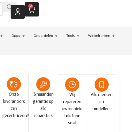
0
Oppo
Onderdelen
Tools
Winkelrekken
Onze
3 maanden
Wij
Alle merken
leveranciers
garantie op
repareren
en
zijn
alle
uw mobiele
modellen.
gecertificeerd!
reparaties
telefoon
snel!