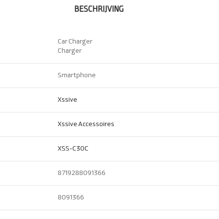
BESCHRIJVING
Car Charger
Charger
Smartphone
Xssive
Xssive Accessoires
XSS-C30C
8719288091366
8091366