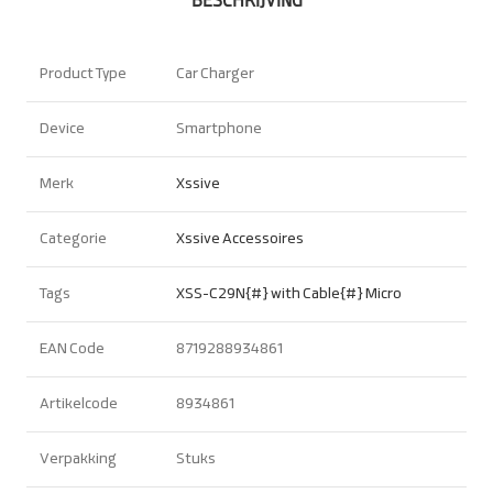
BESCHRIJVING
Product Type
Car Charger
Device
Smartphone
Merk
Xssive
Categorie
Xssive Accessoires
Tags
XSS-C29N{#}
with
Cable{#}
Micro
EAN Code
8719288934861
Artikelcode
8934861
Verpakking
Stuks