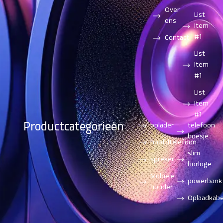
Over
List
ons
Item
#1
Contact
List
Item
#1
List
Item
#1
Productcategorieën
oplader
telefoon
hoesje
hoofdtelefoon
slim
spreker
horloge
Mobiele
powerbank
houder
Oplaadkabe