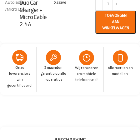
Duo Car
Autoladers
Xssive
/
Micro USB
Charger +
TOEVOEGEN
Micro Cable
AAN
2.4A
WINKELWAGEN
Onze
3 maanden
Wij repareren
Alle merken en
leveranciers
garantie op alle
uw mobiele
modellen.
zijn
reparaties
telefoon snel!
gecertificeerd!