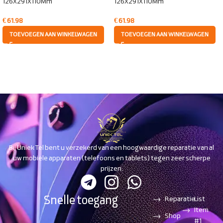
126X291X110Mm
126X291X110Mm
€
61.98
€
61.98
TOEVOEGEN AAN WINKELWAGEN
TOEVOEGEN AAN WINKELWAGEN
Bij Uniek Tel bent u verzekerd van een hoogwaardige reparatie van al
uw mobiele apparaten (telefoons en tablets) tegen zeer scherpe
prijzen.
Snelle toegang
Reparatie
List
Item
Shop
#1