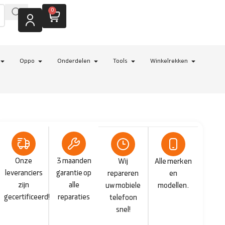
0
Oppo
Onderdelen
Tools
Winkelrekken
Onze
3 maanden
Wij
Alle merken
leveranciers
garantie op
repareren
en
zijn
alle
uw mobiele
modellen.
gecertificeerd!
reparaties
telefoon
snel!