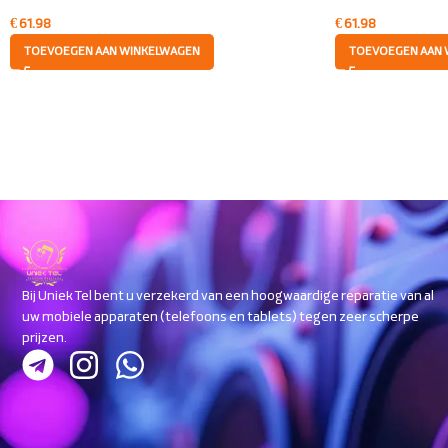
€
61.98
€
61.98
TOEVOEGEN AAN WINKELWAGEN
TOEVOEGEN AAN 
Bij Uniek Tel bent u verzekerd van een hoogwaardige reparatie van al
uw mobiele apparaten (telefoons en tablets) tegen zeer scherpe
prijzen.