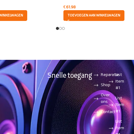
€
61.98
WINKELWAGEN
TOEVOEGEN AAN WINKELWAGEN
Snelle toegang
Reparatie
List
Item
Shop
#1
Over
List
ons
Item
#1
Contact
List
Item