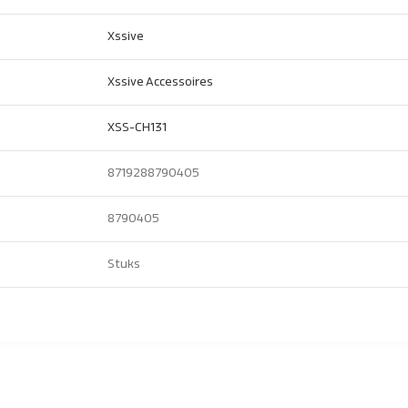
Xssive
Xssive Accessoires
XSS-CH131
8719288790405
8790405
Stuks