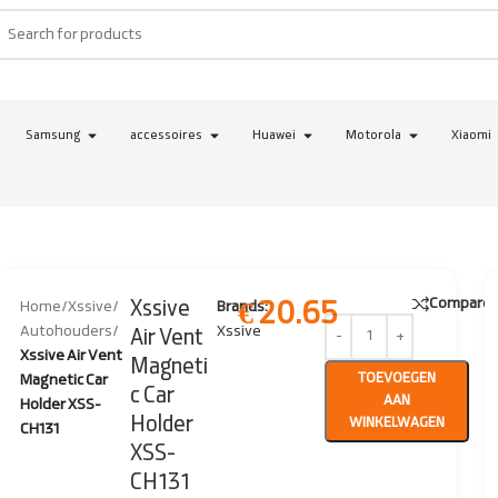
Samsung
accessoires
Huawei
Motorola
Xiaomi
Compare
€
20.65
Xssive
Home
/
Xssive
/
Brands:
Autohouders
/
Xssive
Air Vent
Xssive Air Vent
Magneti
TOEVOEGEN
Magnetic Car
c Car
AAN
Holder XSS-
Holder
WINKELWAGEN
CH131
XSS-
CH131