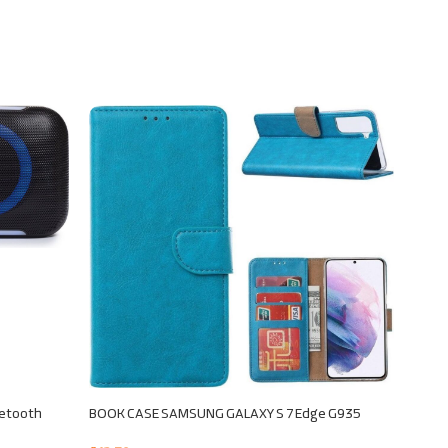
uetooth
BOOK CASE SAMSUNG GALAXY S 7 Edge G935
BOOK