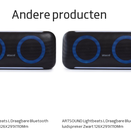
Andere producten
ats L Draagbare Bluetooth
ARTSOUND Lightbeats L Draagbare Bl
t 126X291X110Mm
luidspreker Zwart 126X291X110Mm