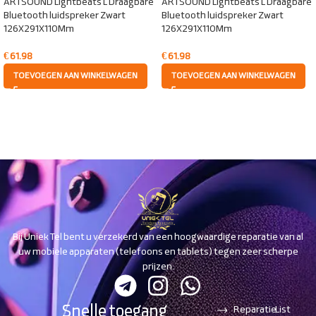
ARTSOUND Lightbeats L Draagbare
ARTSOUND Lightbeats L Draagbare
Bluetooth luidspreker Zwart
Bluetooth luidspreker Zwart
126X291X110Mm
126X291X110Mm
€
61.98
€
61.98
TOEVOEGEN AAN WINKELWAGEN
TOEVOEGEN AAN WINKELWAGEN
Bij Uniek Tel bent u verzekerd van een hoogwaardige reparatie van al
uw mobiele apparaten (telefoons en tablets) tegen zeer scherpe
prijzen.
Snelle toegang
Reparatie
List