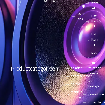
Item
Shop
#1
Over
List
ons
Item
#1
Contact
List
Item
#1
List
Item
#1
Productcategorieën
oplader
telefoon
hoesje
hoofdtelefoon
slim
spreker
horloge
Mobiele
powerbank
houder
Oplaadkabe