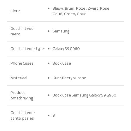
Blauw, Bruin, Roze , Zwart, Rose
Kleur
Goud, Groen, Goud
Geschikt voor
Samsung
merk:
Geschikt voor type:
Galaxy S9 G960
Phone Cases
Book Case
Materiaal
Kunstleer , silicone
Product
Book Case Samsung Galaxy S9 G960
omschrijving
Geschikt voor
3
aantal pasjes