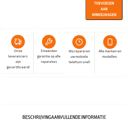
TOEVOEGEN
AAN
WINKELWAGEN
Onze
3 maanden
Wij repareren
Alle merken en
leveranciers
garantie op alle
uw mobiele
modellen.
zijn
reparaties
telefoon snel!
gecertificeerd!
BESCHRIJVING
AANVULLENDE INFORMATIE