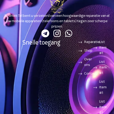
Bij Uniek Tel bent u verzekerd van een hoogwaardige reparatie van al
uw mobiele apparaten (telefoons en tablets) tegen zeer scherpe
prijzen.
Snelle toegang
Reparatie
List
Item
Shop
#1
Over
List
ons
Item
#1
Contact
List
Item
#1
List
Item
#1