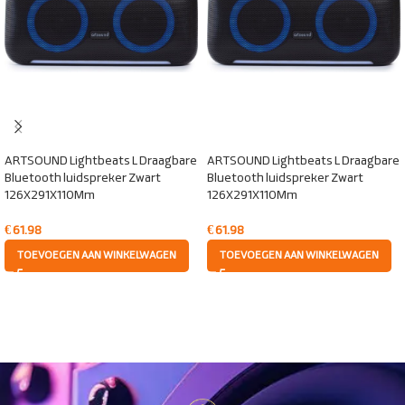
ARTSOUND Lightbeats L Draagbare
ARTSOUND Lightbeats L Draagbare
Bluetooth luidspreker Zwart
Bluetooth luidspreker Zwart
126X291X110Mm
126X291X110Mm
€
61.98
€
61.98
TOEVOEGEN AAN WINKELWAGEN
TOEVOEGEN AAN WINKELWAGEN