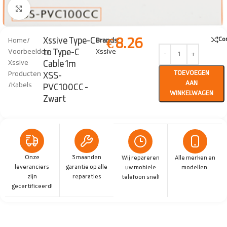
Click to enlarge
€
8.26
Xssive Type-C
Co
Home
/
Brands:
to Type-C
Voorbeelden
Xssive
Xssive
Cable 1m
TOEVOEGEN
Producten
XSS-
AAN
/
Kabels
PVC100CC -
WINKELWAGEN
Zwart
Onze
3 maanden
Wij repareren
Alle merken en
leveranciers
garantie op alle
uw mobiele
modellen.
zijn
reparaties
telefoon snel!
gecertificeerd!