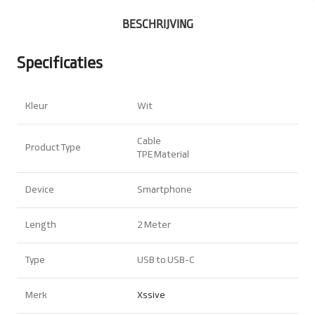
BESCHRIJVING
Specificaties
Kleur
Wit
Cable
Product Type
TPE Material
Device
Smartphone
Length
2 Meter
Type
USB to USB-C
Merk
Xssive