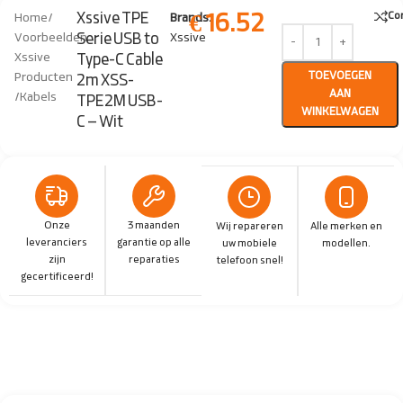
€
16.52
Xssive TPE
Co
Home
/
Brands:
Serie USB to
Voorbeelden
Xssive
Xssive
Type-C Cable
TOEVOEGEN
Producten
2m XSS-
AAN
/
Kabels
TPE2M USB-
WINKELWAGEN
C – Wit
Onze
3 maanden
Wij repareren
Alle merken en
leveranciers
garantie op alle
uw mobiele
modellen.
zijn
reparaties
telefoon snel!
gecertificeerd!