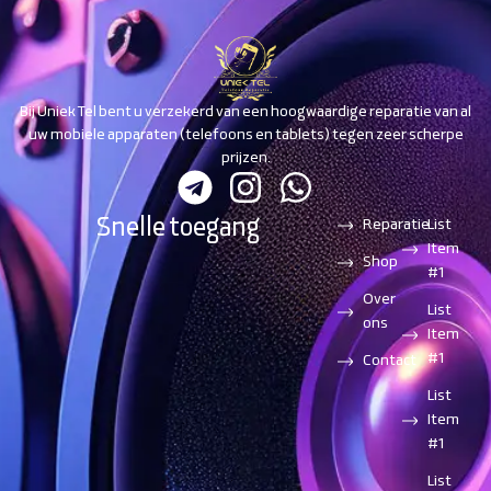
Bij Uniek Tel bent u verzekerd van een hoogwaardige reparatie van al
uw mobiele apparaten (telefoons en tablets) tegen zeer scherpe
prijzen.
Snelle toegang
Reparatie
List
Item
Shop
#1
Over
List
ons
Item
#1
Contact
List
Item
#1
List