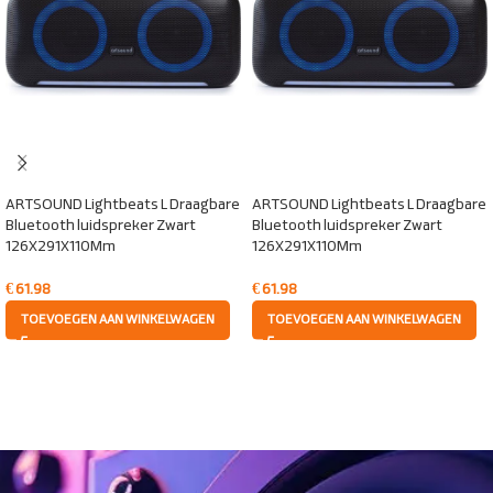
ARTSOUND Lightbeats L Draagbare
ARTSOUND Lightbeats L Draagbare
Bluetooth luidspreker Zwart
Bluetooth luidspreker Zwart
126X291X110Mm
126X291X110Mm
€
61.98
€
61.98
TOEVOEGEN AAN WINKELWAGEN
TOEVOEGEN AAN WINKELWAGEN