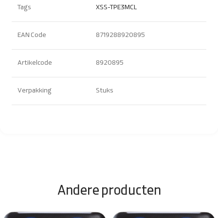
Tags
XSS-TPE3MCL
EAN Code
8719288920895
Artikelcode
8920895
Verpakking
Stuks
Andere producten