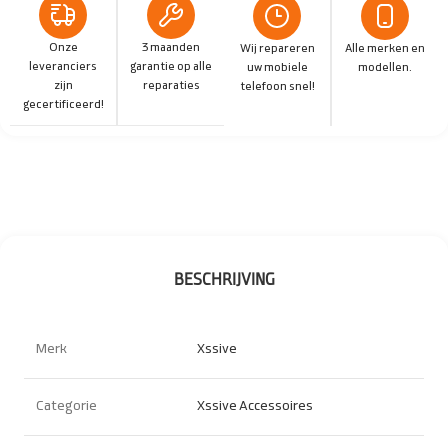
Onze
3 maanden
Wij repareren
Alle merken en
leveranciers
garantie op alle
uw mobiele
modellen.
zijn
reparaties
telefoon snel!
gecertificeerd!
BESCHRIJVING
Merk
Xssive
Categorie
Xssive Accessoires