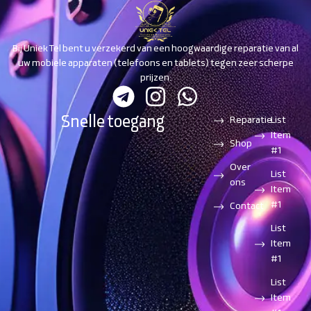
Bij Uniek Tel bent u verzekerd van een hoogwaardige reparatie van al
uw mobiele apparaten (telefoons en tablets) tegen zeer scherpe
prijzen.
Snelle toegang
Reparatie
List
Item
Shop
#1
Over
List
ons
Item
#1
Contact
List
Item
#1
List
Item