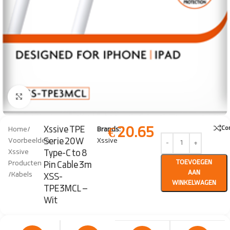
Click to enlarge
€
20.65
Xssive TPE
Co
Home
/
Brands:
Serie 20W
Voorbeelden
Xssive
Xssive
Type-C to 8
TOEVOEGEN
Producten
Pin Cable 3m
AAN
/
Kabels
XSS-
WINKELWAGEN
TPE3MCL –
Wit