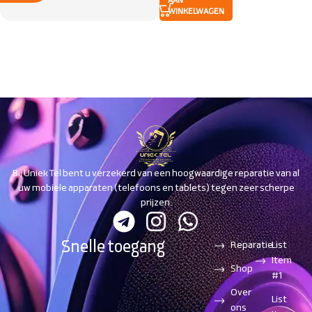
AAN
WINKELWAGEN
Bij Uniek Tel bent u verzekerd van een hoogwaardige reparatie van al
uw mobiele apparaten (telefoons en tablets) tegen zeer scherpe
prijzen.
Snelle toegang
Reparatie
List
Item
Shop
#1
Over
List
ons