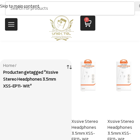
Skip to main content
0
Home
/
Producten getagged “Xssive
Stereo Headphones 3.5mm
XSS-EP11- Wit”
Xssive Stereo
Xssive Stereo
Headphones
Headphones
3.5mm XSS-
3.5mm XSS-
EP11- Wit
EP11- Wit