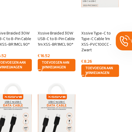
sive Braided 30W
Xssive Braided 30W
Xssive Type-C to
-C to 8-Pin Cable
USB-C to 8-Pin Cable
Type-C Cable 1m
 XSS-BR1MCL 90°
1m XSS-BR1MCL 90°
XSS-PVC100CC -
Zwart
6.52
€
16.52
€
8.26
TOEVOEGEN AAN
TOEVOEGEN AAN
WINKELWAGEN
WINKELWAGEN
TOEVOEGEN AAN
WINKELWAGEN