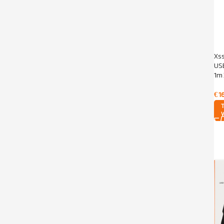
Xs
USB
1m
€
1