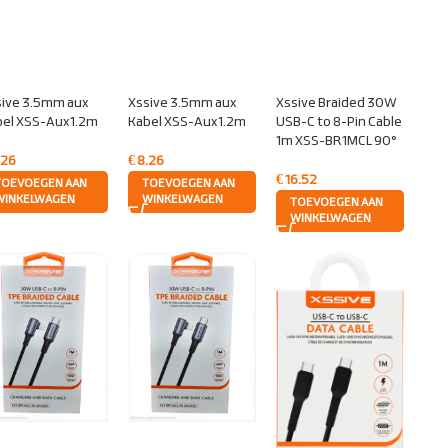
sive 3.5mm aux
Xssive 3.5mm aux
Xssive Braided 30W
bel XSS-Aux1.2m
Kabel XSS-Aux1.2m
USB-C to 8-Pin Cable
1m XSS-BR1MCL 90°
.26
€
8.26
€
16.52
TOEVOEGEN AAN
TOEVOEGEN AAN
WINKELWAGEN
WINKELWAGEN
TOEVOEGEN AAN
WINKELWAGEN