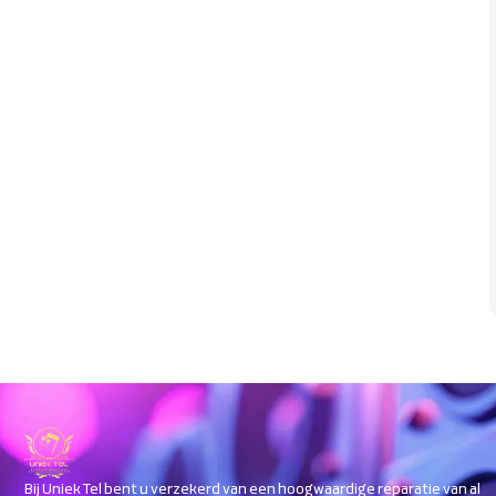
Bij Uniek Tel bent u verzekerd van een hoogwaardige reparatie van al