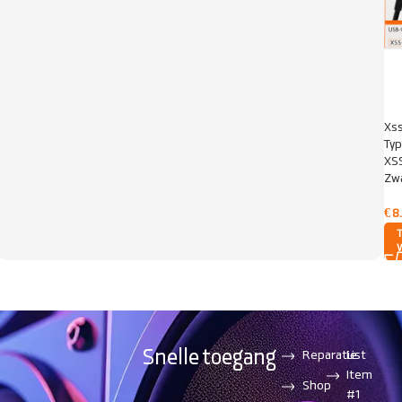
Xss
Typ
XS
Zw
€
8
Snelle toegang
Reparatie
List
Item
Shop
#1