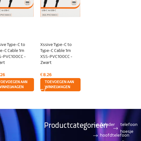
ive Type-C to
Xssive Type-C to
e-C Cable 1m
Type-C Cable 1m
S-PVC100CC -
XSS-PVC100CC -
art
Zwart
.26
€
8.26
TOEVOEGEN AAN
TOEVOEGEN AAN
WINKELWAGEN
WINKELWAGEN
Productcategorieën
oplader
telefoon
hoesje
hoofdtelefoon